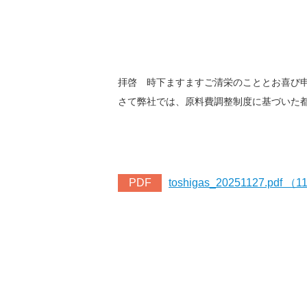
拝啓 時下ますますご清栄のこととお喜び
さて弊社では、原料費調整制度に基づいた
PDF
toshigas_20251127.pdf （1