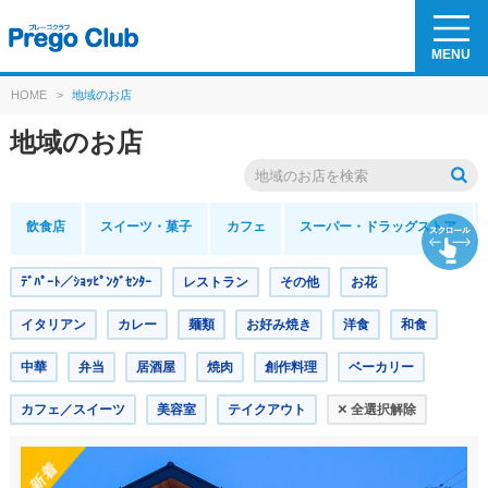
MENU
HOME
>
地域のお店
地域のお店
飲食店
スイーツ
・菓子
カフェ
スーパー・
ドラッグストア
ﾃﾞﾊﾟｰﾄ／ｼｮｯﾋﾟﾝｸﾞｾﾝﾀｰ
レストラン
その他
お花
イタリアン
カレー
麺類
お好み焼き
洋食
和食
中華
弁当
居酒屋
焼肉
創作料理
ベーカリー
×
カフェ／スイーツ
美容室
テイクアウト
全選択解除