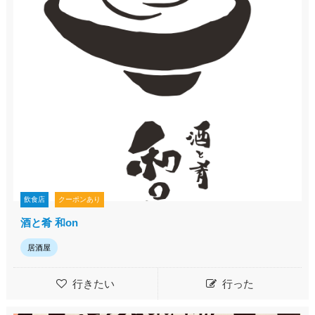
飲食店
クーポンあり
酒と肴 和on
居酒屋
行きたい
行った