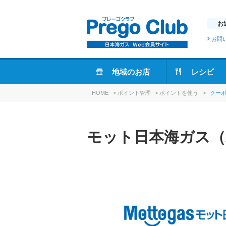
お
お問
地域のお店
レシピ
HOME
>
ポイント管理
>
ポイントを使う
>
クー
モット日本海ガス（北