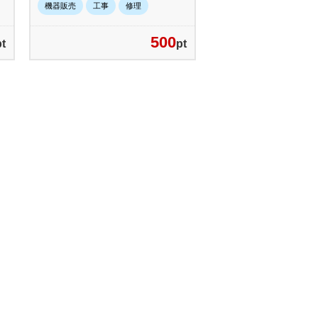
機器販売
工事
修理
500
pt
pt