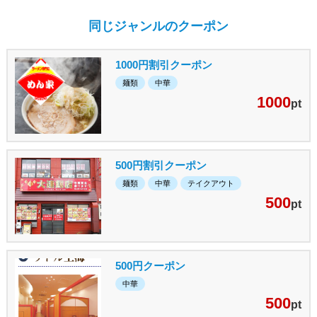
同じジャンルのクーポン
1000円割引クーポン
麺類
中華
1000
pt
500円割引クーポン
麺類
中華
テイクアウト
500
pt
500円クーポン
中華
500
pt