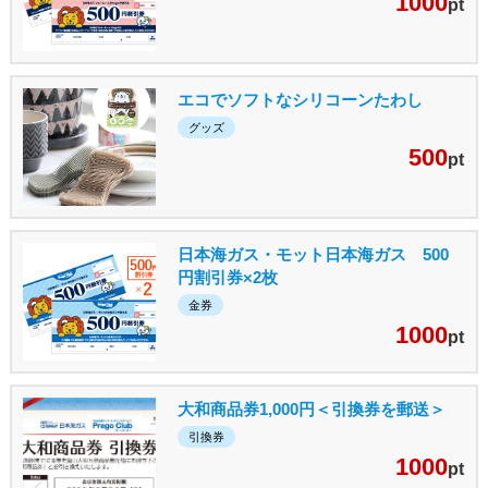
1000
pt
エコでソフトなシリコーンたわし
グッズ
500
pt
日本海ガス・モット日本海ガス 500
円割引券×2枚
金券
1000
pt
大和商品券1,000円＜引換券を郵送＞
引換券
1000
pt