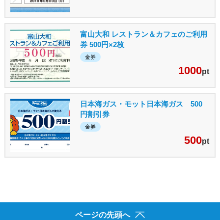
富山大和 レストラン＆カフェのご利用
券 500円×2枚
金券
1000
pt
日本海ガス・モット日本海ガス 500
円割引券
金券
500
pt
ページの先頭へ