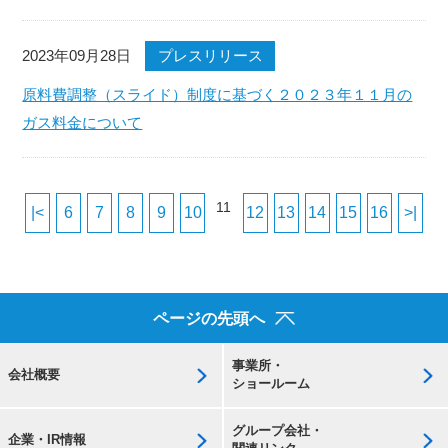
2023年09月28日
プレスリリース
原料費調整（スライド）制度に基づく２０２３年１１月の
ガス料金について
11
|<
6
7
8
9
10
12
13
14
15
16
>|
ページの先頭へ
事業所・
会社概要
ショールーム
グループ会社・
企業・IR情報