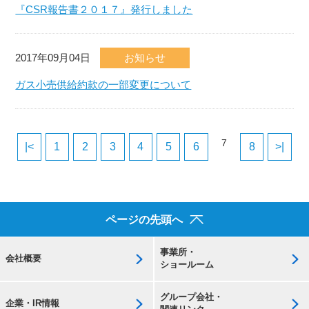
『CSR報告書２０１７』発行しました
2017年09月04日
お知らせ
ガス小売供給約款の一部変更について
7
|<
1
2
3
4
5
6
8
>|
ページの先頭へ
事業所・
会社概要
ショールーム
グループ会社・
企業・IR情報