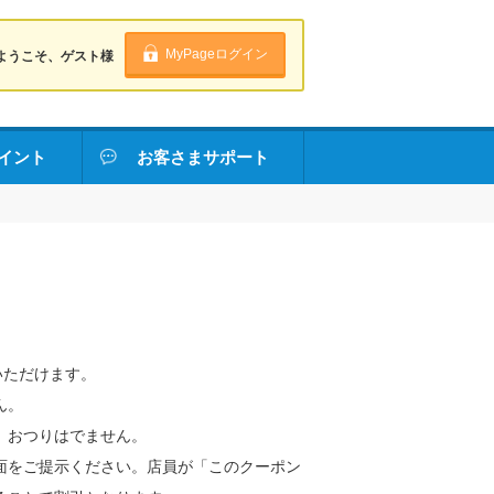
MyPageログイン
ようこそ、ゲスト様
イント
お客さまサポート
いただけます。
ん。
。おつりはでません。
面をご提示ください。店員が「このクーポン