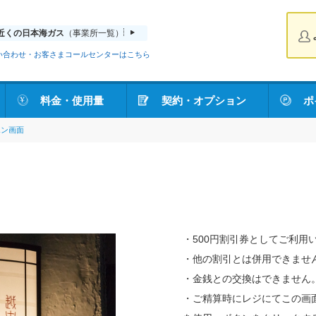
近くの日本海ガス
（事業所一覧）
い合わせ・お客さまコールセンターはこちら
料金・使用量
契約・オプション
ポ
ポン画面
・500円割引券としてご利用
・他の割引とは併用できませ
・金銭との交換はできません
・ご精算時にレジにてこの画