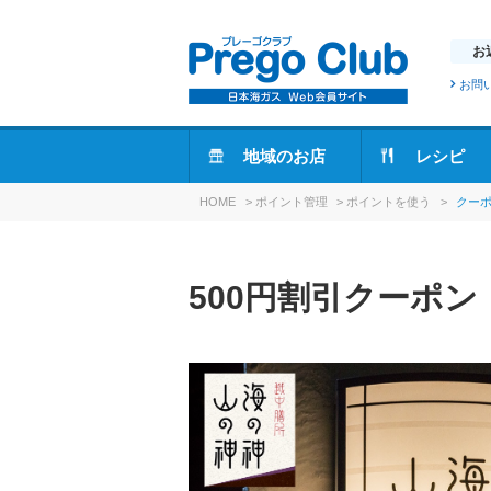
お
お問
地域のお店
レシピ
HOME
>
ポイント管理
>
ポイントを使う
>
クー
500円割引クーポン