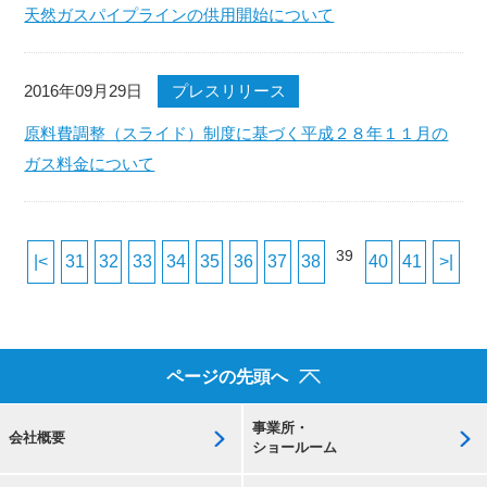
天然ガスパイプラインの供用開始について
2016年09月29日
プレスリリース
原料費調整（スライド）制度に基づく平成２８年１１月の
ガス料金について
39
|<
31
32
33
34
35
36
37
38
40
41
>|
ページの先頭へ
事業所・
会社概要
ショールーム