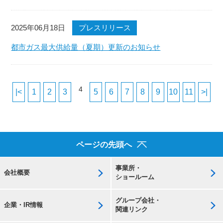
2025年06月18日
プレスリリース
都市ガス最大供給量（夏期）更新のお知らせ
4
|<
1
2
3
5
6
7
8
9
10
11
>|
ページの先頭へ
事業所・
会社概要
ショールーム
グループ会社・
企業・IR情報
関連リンク