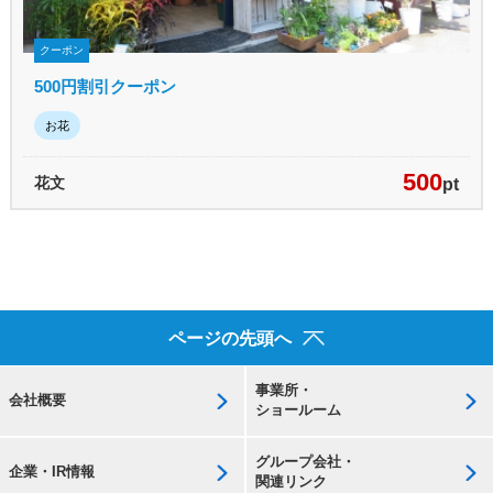
クーポン
500円割引クーポン
お花
500
花文
pt
ページの先頭へ
事業所・
会社概要
ショールーム
グループ会社・
企業・IR情報
関連リンク