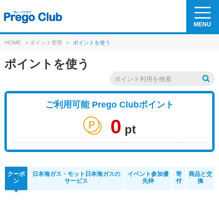
MENU
HOME
>
ポイント管理
>
ポイントを使う
ポイントを使う
ご利用可能 Prego Clubポイント
0
pt
クーポ
日本海ガス・モット日本海ガスの
イベント参加優
寄
商品と交
ン
サービス
先枠
付
換