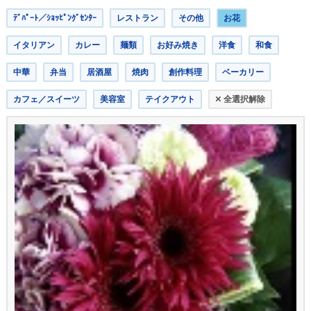
ﾃﾞﾊﾟｰﾄ／ｼｮｯﾋﾟﾝｸﾞｾﾝﾀｰ
レストラン
その他
お花
イタリアン
カレー
麺類
お好み焼き
洋食
和食
中華
弁当
居酒屋
焼肉
創作料理
ベーカリー
×
カフェ／スイーツ
美容室
テイクアウト
全選択解除