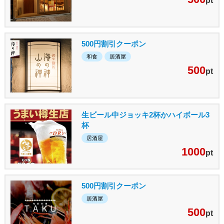
pt
500円割引クーポン
和食
居酒屋
500
pt
生ビール中ジョッキ2杯かハイボール3
杯
居酒屋
1000
pt
500円割引クーポン
居酒屋
500
pt