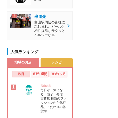
串道楽
富山駅周辺の皆様に
親しまれ、ビールと
相性抜群なサクッと
ヘルシーな串
人気ランキング
地域のお店
レシピ
昨日
直近1週間
直近1ヶ月
1
富山大和
毎日が 気にな
る 魅了 発信
百貨店 最新のファ
ッションから化粧
品、こだわりの雑
貨や....