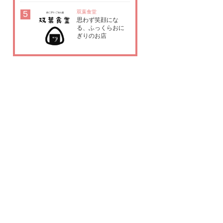
5
双葉食堂
思わず笑顔にな
る、ふっくらおに
ぎりのお店