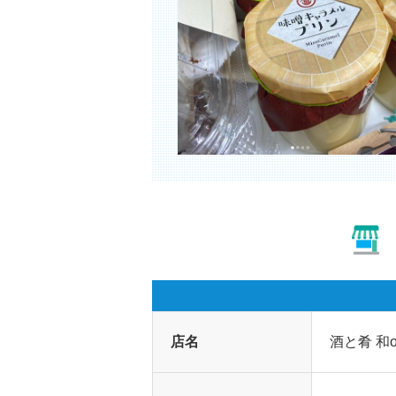
店名
酒と肴 和o