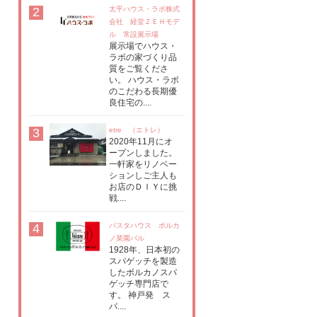
2
太平ハウス・ラボ株式
会社 経堂ＺＥＨモデ
ル 常設展示場
展示場でハウス・
ラボの家づくり品
質をご覧くださ
い。 ハウス・ラボ
のこだわる長期優
良住宅の....
3
etre （エトレ）
2020年11月にオ
ープンしました。
一軒家をリノベー
ションしご主人も
お店のＤＩＹに挑
戦....
4
パスタハウス ボルカ
ノ菜園バル
1928年、日本初の
スパゲッチを製造
したボルカノスパ
ゲッチ専門店で
す。 神戸発 ス
パ....