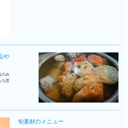
山や
塩のみ
ろろ昆
。
旬素材のメニュー