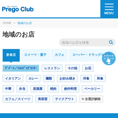
MENU
HOME
>
地域のお店
地域のお店
飲食店
スイーツ
・菓子
カフェ
スーパー・
ドラッグストア
ﾃﾞﾊﾟｰﾄ／ｼｮｯﾋﾟﾝｸﾞｾﾝﾀｰ
レストラン
その他
お花
イタリアン
カレー
麺類
お好み焼き
洋食
和食
中華
弁当
居酒屋
焼肉
創作料理
ベーカリー
×
カフェ／スイーツ
美容室
テイクアウト
全選択解除