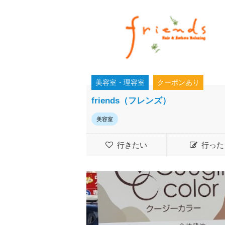
美容室・理容室
クーポンあり
friends（フレンズ）
美容室
行きたい
行った