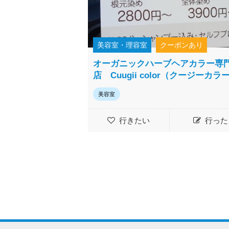
美容室・理容室
クーポンあり
オーガニックハーブヘアカラー専
店 Cuugii color（クージーカラ
美容室
行きたい
行った