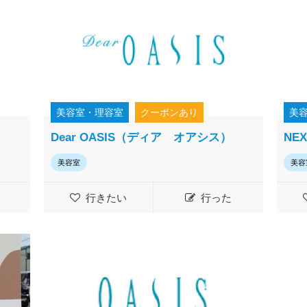
美容室・理容室
クーポンあり
美
Dear OASIS（ディア オアシス）
NE
美容室
美容
行きたい
行った