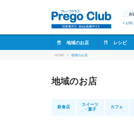
お
お問
地域のお店
レシピ
HOME
>
地域のお店
地域のお店
スイーツ
飲食店
カフェ
・菓子