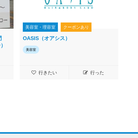
美容室・理容室
クーポンあり
門
OASIS（オアシス）
ー）
美容室
行きたい
行った