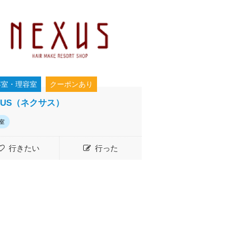
容室・理容室
クーポンあり
XUS（ネクサス）
室
行きたい
行った