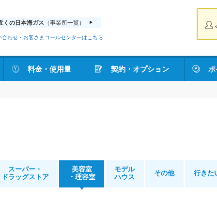
近くの日本海ガス
（事業所一覧）
い合わせ・お客さまコールセンターはこちら
料金・使用量
契約・オプション
ポ
スーパー・
美容室
モデル
その他
行きた
ドラッグストア
・理容室
ハウス