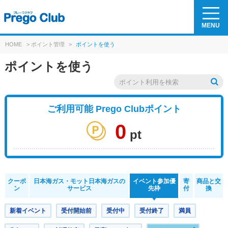
MENU
HOME
>
ポイント管理
>
ポイントを使う
ポイントを使う
ご利用可能 Prego Clubポイント
0
pt
クーポ
日本海ガス・モット日本海ガスの
イベント参加優
寄
商品と交
ン
サービス
先枠
付
換
新着イベント
受付開始前
受付中
受付終了
満員