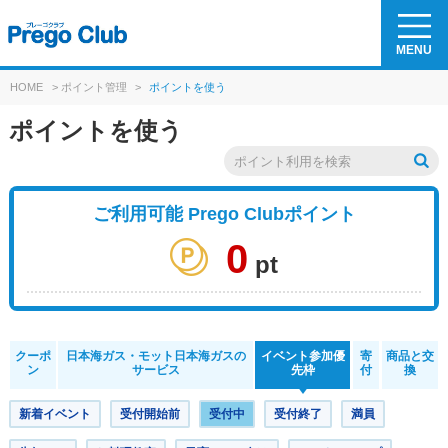
MENU
HOME
>
ポイント管理
>
ポイントを使う
ポイントを使う
ご利用可能 Prego Clubポイント
0
pt
クーポ
日本海ガス・モット日本海ガスの
イベント参加優
寄
商品と交
ン
サービス
先枠
付
換
新着イベント
受付開始前
受付中
受付終了
満員