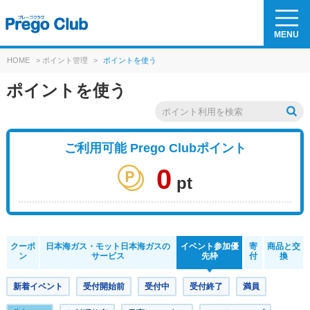
MENU
HOME
>
ポイント管理
>
ポイントを使う
ポイントを使う
ご利用可能 Prego Clubポイント
0
pt
クーポ
日本海ガス・モット日本海ガスの
イベント参加優
寄
商品と交
ン
サービス
先枠
付
換
新着イベント
受付開始前
受付中
受付終了
満員