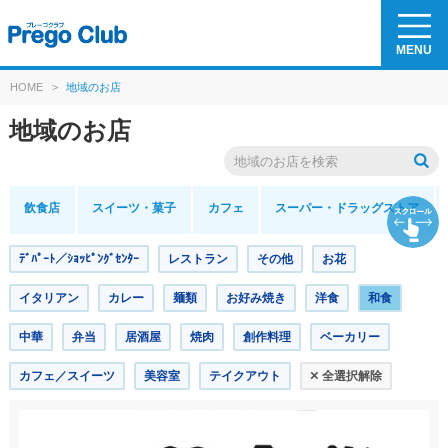
MENU
HOME
>
地域のお店
地域のお店
飲食店
スイーツ
・菓子
カフェ
スーパー・
ドラッグストア
ﾃﾞﾊﾟｰﾄ／ｼｮｯﾋﾟﾝｸﾞｾﾝﾀｰ
レストラン
その他
お花
イタリアン
カレー
麺類
お好み焼き
洋食
和食
中華
弁当
居酒屋
焼肉
創作料理
ベーカリー
×
カフェ／スイーツ
美容室
テイクアウト
全選択解除