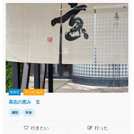
飲食店
クーポンあり
高志の恵み 玄
麺類
和食
行きたい
行った