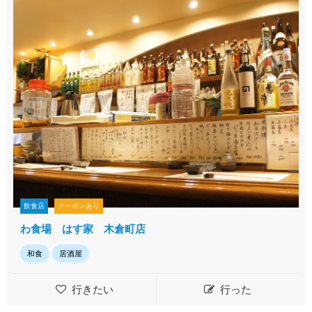
飲食店
クーポンあり
わ食場 はす家 木倉町店
和食
居酒屋
行きたい
行った