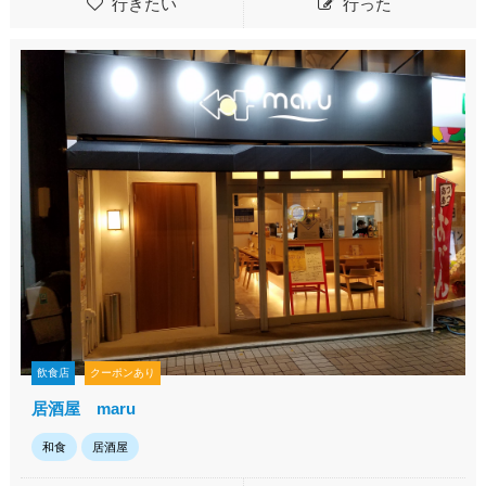
行きたい
行った
飲食店
クーポンあり
居酒屋 maru
和食
居酒屋