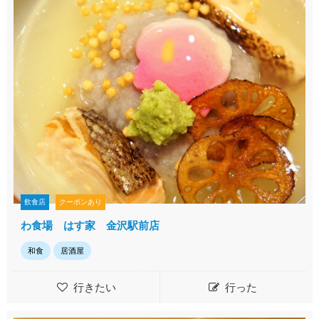
飲食店
クーポンあり
わ食場 はす家 金沢駅前店
和食
居酒屋
行きたい
行った