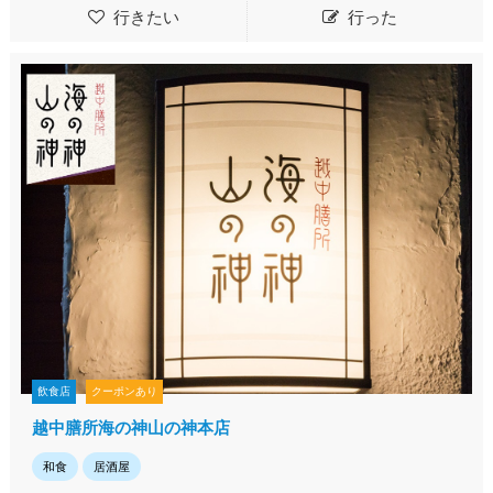
行きたい
行った
飲食店
クーポンあり
越中膳所海の神山の神本店
和食
居酒屋