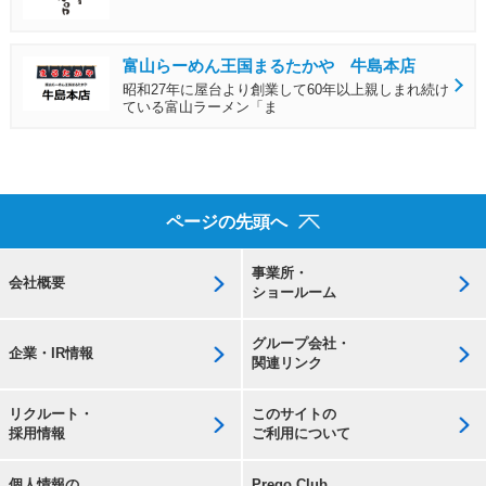
富山らーめん王国まるたかや 牛島本店
昭和27年に屋台より創業して60年以上親しまれ続け
ている富山ラーメン「ま
ページの先頭へ
事業所・
会社概要
ショールーム
グループ会社・
企業・IR情報
関連リンク
リクルート・
このサイトの
採用情報
ご利用について
個人情報の
Prego Club