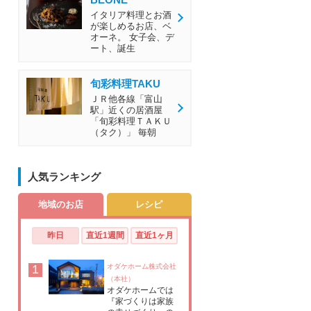
イタリア料理とお酒
が楽しめるお店、ベ
オーネ。 女子会、デ
ート、誕生
旬彩料理TAKU
ＪＲ他各線「富山
駅」近くの居酒屋
「旬彩料理ＴＡＫＵ
（タク）」 毎朝
人気ランキング
地域のお店
レシピ
昨日
直近1週間
直近1ヶ月
1
オダケホーム株式会社
（本社）
オダケホームでは
『家づくりは家族