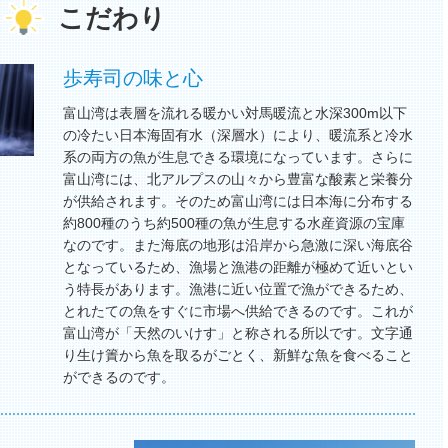
こだわり
歩寿司の味と心
富山湾は表層を流れる暖かい対馬暖流と水深300m以下
の冷たい日本海固有水（深層水）により、暖流系と冷水
系の両方の魚が生息できる環境になっています。さらに
富山湾には、北アルプスの山々から豊富な酸素と栄養分
が供給されます。そのため富山湾には日本海に分布する
約800種のうち約500種の魚が生息する水産資源の宝庫
なのです。また海底の地形は沿岸から急激に深い海底谷
となっているため、漁場と漁港の距離が極めて近いとい
う特長があります。漁港に近い位置で漁ができるため、
とれたての魚をすぐに市場へ供給できるのです。これが
富山湾が「天然のいけす」と称される所以です。文字通
り生け簀から魚を取るがごとく、新鮮な魚を食べること
ができるのです。