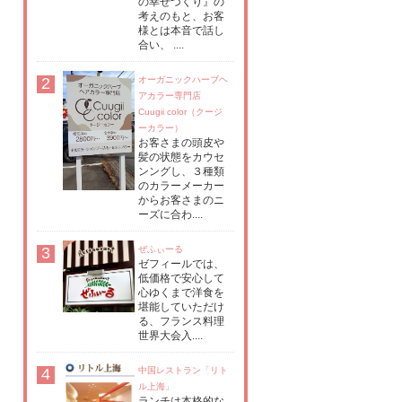
の幸せづくり』の
考えのもと、お客
様とは本音で話し
合い、 ....
2
オーガニックハーブヘ
アカラー専門店
Cuugii color（クージ
ーカラー）
お客さまの頭皮や
髪の状態をカウセ
ンングし、３種類
のカラーメーカー
からお客さまのニ
ーズに合わ....
3
ぜふぃーる
ゼフィールでは、
低価格で安心して
心ゆくまで洋食を
堪能していただけ
る、フランス料理
世界大会入....
4
中国レストラン「リト
ル上海」
ランチは本格的な