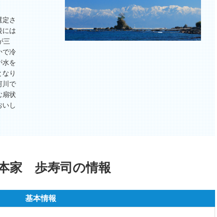
選定さ
後には
が三
かで冷
が水を
となり
河川で
む扇状
おいし
本家 歩寿司の情報
基本情報