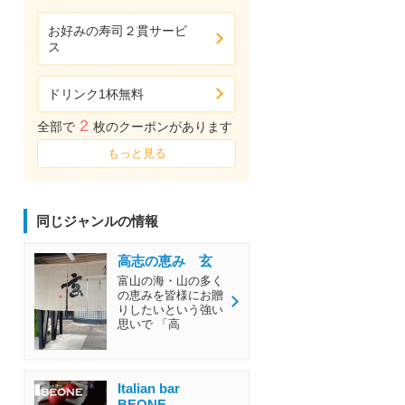
お好みの寿司２貫サービ
ス
ドリンク1杯無料
2
全部で
枚のクーポンがあります
もっと見る
同じジャンルの情報
高志の恵み 玄
富山の海・山の多く
の恵みを皆様にお贈
りしたいという強い
思いで 「高
Italian bar
BEONE