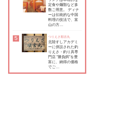
定食や麺類など多
数ご用意。 ディナ
ーは伝統的な中国
料理の技法で、富
山の方....
5
つりえさ順吉丸
北陸すしアカデミ
ーに併設された釣
りえさ・釣り具専
門店 "勝負餌"を豊
富に、納得の価格
でご....