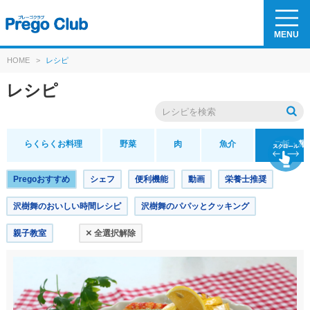
MENU
HOME
>
レシピ
レシピ
らくらくお料理
野菜
肉
魚介
ご飯・麺
Pregoおすすめ
シェフ
便利機能
動画
栄養士推奨
沢樹舞のおいしい時間レシピ
沢樹舞のパパッとクッキング
×
親子教室
全選択解除