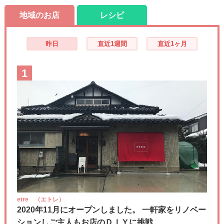
地域のお店
レシピ
昨日
直近1週間
直近1ヶ月
1
etre （エトレ）
2020年11月にオープンしました。 一軒家をリノベー
ションしご主人もお店のＤＩＹに挑戦....