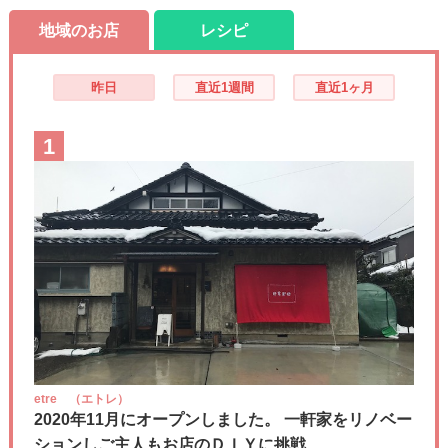
地域のお店
レシピ
昨日
直近1週間
直近1ヶ月
1
etre （エトレ）
2020年11月にオープンしました。 一軒家をリノベー
ションしご主人もお店のＤＩＹに挑戦....