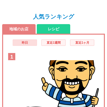
人気ランキング
地域のお店
レシピ
昨日
直近1週間
直近1ヶ月
1