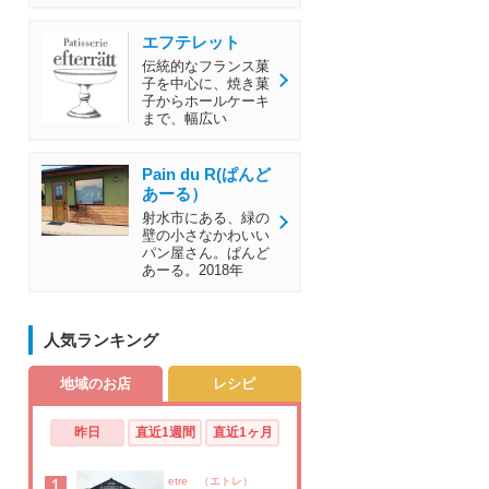
エフテレット
伝統的なフランス菓
子を中心に、焼き菓
子からホールケーキ
まで、幅広い
Pain du R(ぱんど
あーる）
射水市にある、緑の
壁の小さなかわいい
パン屋さん。ぱんど
あーる。2018年
人気ランキング
地域のお店
レシピ
昨日
直近1週間
直近1ヶ月
1
etre （エトレ）