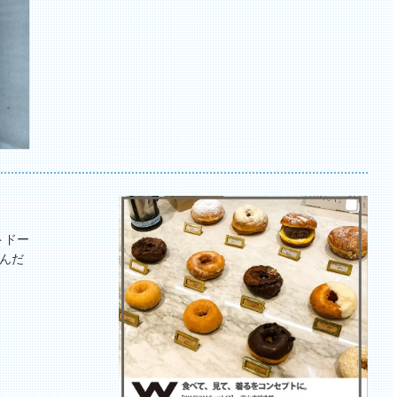
トドー
んだ
。