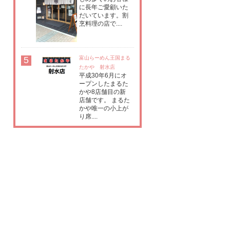
に長年ご愛顧いた
だいています。割
烹料理の店で....
5
富山らーめん王国まる
たかや 射水店
平成30年6月にオ
ープンしたまるた
かや8店舗目の新
店舗です。 まるた
かや唯一の小上が
り席....