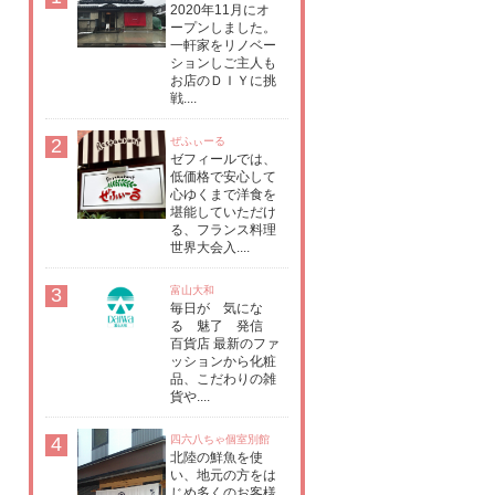
2020年11月にオ
ープンしました。
一軒家をリノベー
ションしご主人も
お店のＤＩＹに挑
戦....
2
ぜふぃーる
ゼフィールでは、
低価格で安心して
心ゆくまで洋食を
堪能していただけ
る、フランス料理
世界大会入....
3
富山大和
毎日が 気にな
る 魅了 発信
百貨店 最新のファ
ッションから化粧
品、こだわりの雑
貨や....
4
四六八ちゃ個室別館
北陸の鮮魚を使
い、地元の方をは
じめ多くのお客様