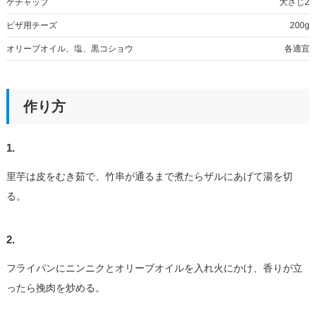
ケチャップ
大さじ2
ピザ用チーズ
200g
オリーブオイル、塩、黒コショウ
各適宜
作り方
1.
里芋は皮をむき茹で、竹串が通るまで煮たらザルにあげて湯を切
る。
2.
フライパンにニンニクとオリーブオイルを入れ火にかけ、香りが立
ったら挽肉を炒める。