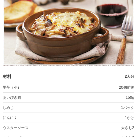
材料
2人分
里芋（小）
20個前後
あいびき肉
150g
しめじ
1パック
にんにく
1かけ
ウスターソース
大さじ2