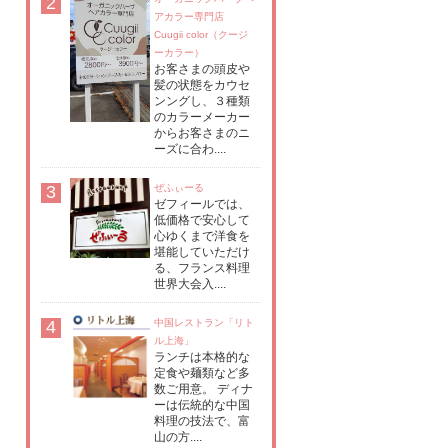
2
アカラー専門店
Cuugii color（クージ
ーカラー）
お客さまの頭皮や
髪の状態をカウセ
ンングし、３種類
のカラーメーカー
からお客さまのニ
ーズに合わ....
3
ぜふぃーる
ゼフィールでは、
低価格で安心して
心ゆくまで洋食を
堪能していただけ
る、フランス料理
世界大会入....
4
中国レストラン「リト
ル上海」
ランチは本格的な
定食や麺類など多
数ご用意。 ディナ
ーは伝統的な中国
料理の技法で、富
山の方....