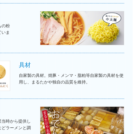
もの粉
ていま
具材
自家製の具材。焼豚・メンマ・脂粕等自家製の具材を使
用し、まるたかや独自の品質を維持。
業当時から提供し
などラーメンと調