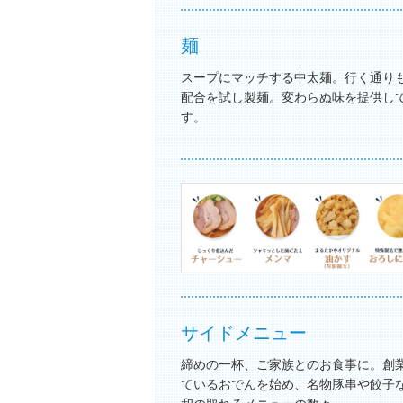
麺
スープにマッチする中太麺。行く通り
配合を試し製麺。変わらぬ味を提供し
す。
サイドメニュー
締めの一杯、ご家族とのお食事に。創
ているおでんを始め、名物豚串や餃子