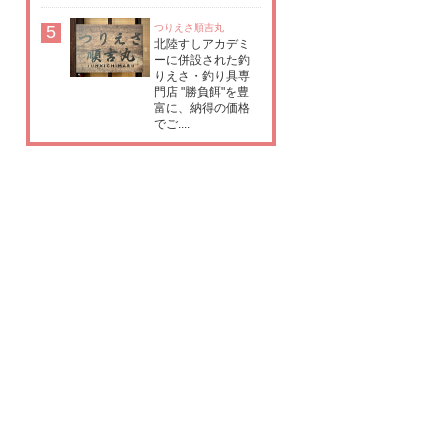
5
つりえさ順吉丸
北陸すしアカデミ
ーに併設された釣
りえさ・釣り具専
門店 "勝負餌"を豊
富に、納得の価格
でご....