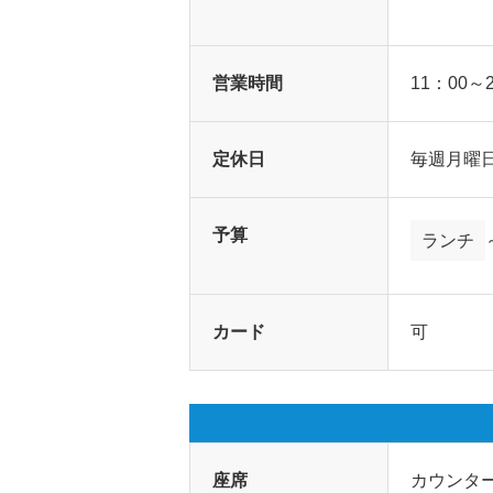
営業時間
11：00～
定休日
毎週月曜
予算
ランチ
カード
可
座席
カウンター