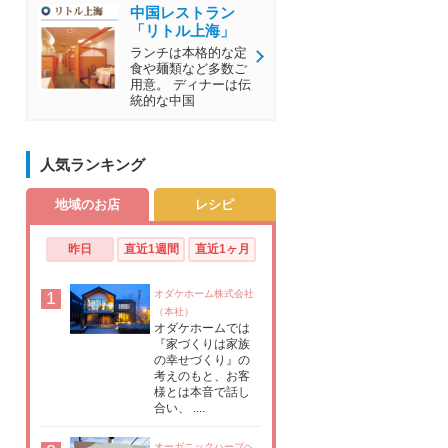
中国レストラン
「リトル上海」
ランチは本格的な定
食や麺類など多数ご
用意。 ディナーは伝
統的な中国
人気ランキング
地域のお店
レシピ
昨日
直近1週間
直近1ヶ月
1
オダケホーム株式会社
（本社）
オダケホームでは
『家づくりは家族
の幸せづくり』の
考えのもと、お客
様とは本音で話し
合い、 ....
オーガニックハーブヘ