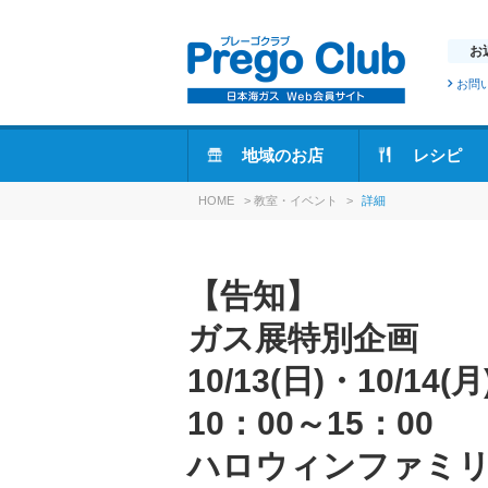
お
お問
地域のお店
レシピ
HOME
>
教室・イベント
>
詳細
【告知】
ガス展特別企画
10/13(日)・10/14(月
10：00～15：00
ハロウィンファミ