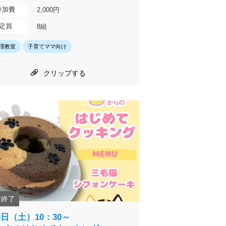
参加費
2,000円
定員
8組
理教室
子育てママ向け
クリップする
付終了
6日（土）10：30～