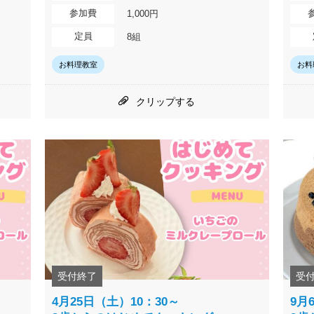
参加費
1,000円
定員
8組
お料理教室
お料
クリップする
受付終了
受
4月25日（土）10：30～
9月