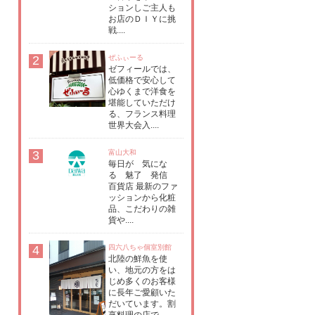
ションしご主人も
お店のＤＩＹに挑
戦....
2
ぜふぃーる
ゼフィールでは、
低価格で安心して
心ゆくまで洋食を
堪能していただけ
る、フランス料理
世界大会入....
3
富山大和
毎日が 気にな
る 魅了 発信
百貨店 最新のファ
ッションから化粧
品、こだわりの雑
貨や....
4
四六八ちゃ個室別館
北陸の鮮魚を使
い、地元の方をは
じめ多くのお客様
に長年ご愛顧いた
だいています。割