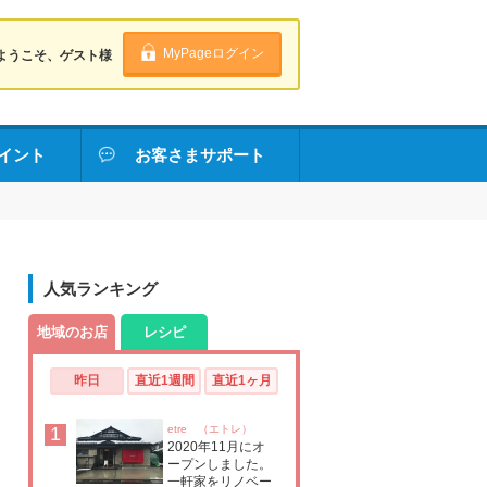
MyPageログイン
ようこそ、ゲスト様
イント
お客さまサポート
人気ランキング
地域のお店
レシピ
昨日
直近1週間
直近1ヶ月
1
etre （エトレ）
2020年11月にオ
ープンしました。
一軒家をリノベー