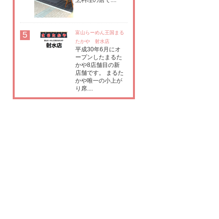
烹料理の店で....
5
富山らーめん王国まる
たかや 射水店
平成30年6月にオ
ープンしたまるた
かや8店舗目の新
店舗です。 まるた
かや唯一の小上が
り席....