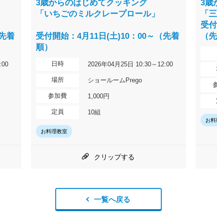
3歳からのはじめてクッキング
3歳
「いちごのミルクレープロール」
「
受付
（先着
受付開始：4月11日(土)10：00～（先着
（
順）
日時
:00
2026年04月25日 10:30～12:00
場所
ショールームPrego
参加費
1,000円
定員
10組
お料
お料理教室
クリップする
一覧へ戻る