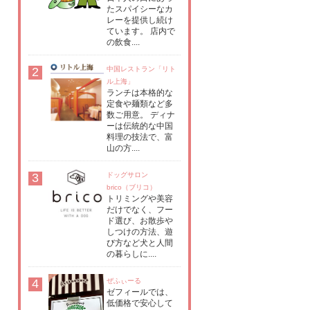
たスパイシーなカ
レーを提供し続け
ています。 店内で
の飲食....
2
中国レストラン「リト
ル上海」
ランチは本格的な
定食や麺類など多
数ご用意。 ディナ
ーは伝統的な中国
料理の技法で、富
山の方....
3
ドッグサロン
brico（ブリコ）
トリミングや美容
だけでなく、フー
ド選び、お散歩や
しつけの方法、遊
び方など犬と人間
の暮らしに....
4
ぜふぃーる
ゼフィールでは、
低価格で安心して