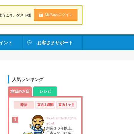
MyPageログイン
ようこそ、ゲスト様
イント
お客さまサポート
人気ランキング
地域のお店
レシピ
昨日
直近1週間
直近1ヶ月
1
スパイシーレストアジ
ャンタ
創業３０年以上。
日本人の口にあっ