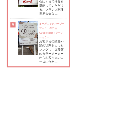
心ゆくまで洋食を
堪能していただけ
る、フランス料理
世界大会入....
5
オーガニックハーブヘ
アカラー専門店
Cuugii color（クージ
ーカラー）
お客さまの頭皮や
髪の状態をカウセ
ンングし、３種類
のカラーメーカー
からお客さまのニ
ーズに合わ....