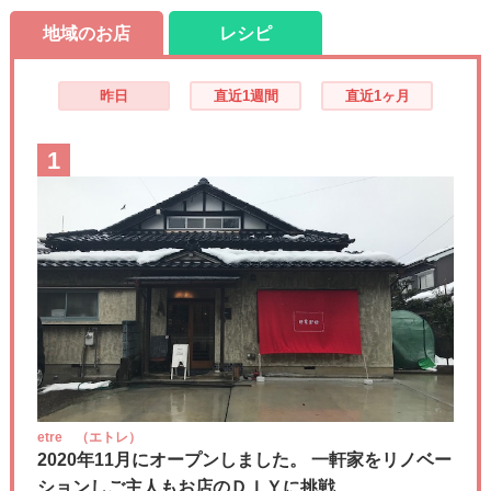
地域のお店
レシピ
昨日
直近1週間
直近1ヶ月
1
etre （エトレ）
2020年11月にオープンしました。 一軒家をリノベー
ションしご主人もお店のＤＩＹに挑戦....