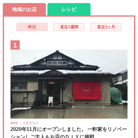
地域のお店
レシピ
昨日
直近1週間
直近1ヶ月
1
etre （エトレ）
2020年11月にオープンしました。 一軒家をリノベー
ションしご主人もお店のＤＩＹに挑戦....