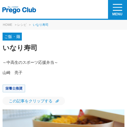
MENU
HOME
>
レシピ
>
いなり寿司
ご飯・麺
いなり寿司
～中高生のスポーツ応援弁当～
山崎 亮子
栄養士推奨
この記事をクリップする