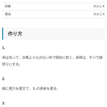
砂糖
大さじ４
醤油
大さじ３
作り方
1.
米は洗って、分量よりも少ない水で固めに炊く。具材は、すべて細
切りにする。
2.
鍋に煮汁を煮立て、
１.
の具材を煮る。
3.