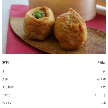
材料
８個分
米
３合
人参
小１本
干し椎茸
４枚
ごぼう
１００ｇ
ちくわ
２本