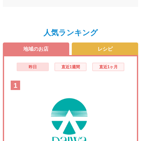
人気ランキング
地域のお店
レシピ
昨日
直近1週間
直近1ヶ月
1