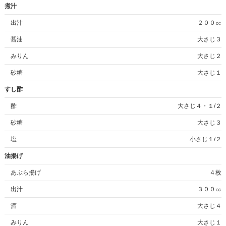
煮汁
出汁
２００㏄
醤油
大さじ３
みりん
大さじ２
砂糖
大さじ１
すし酢
酢
大さじ４・１/２
砂糖
大さじ３
塩
小さじ１/２
油揚げ
あぶら揚げ
４枚
出汁
３００㏄
酒
大さじ４
みりん
大さじ１