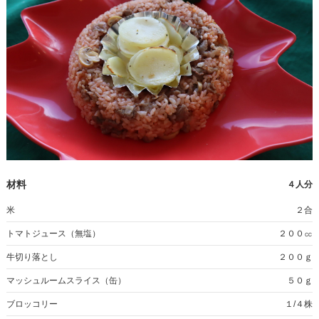
材料
４人分
米
２合
トマトジュース（無塩）
２００㏄
牛切り落とし
２００ｇ
マッシュルームスライス（缶）
５０ｇ
ブロッコリー
１/４株