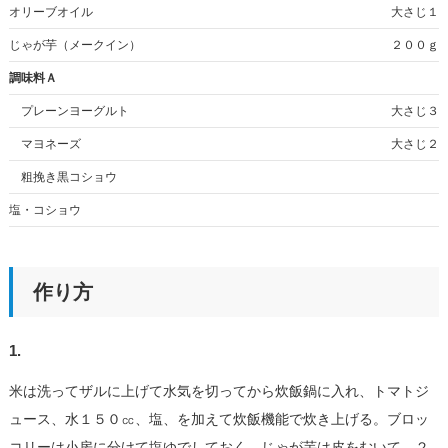
オリーブオイル
大さじ１
じゃが芋（メークイン）
２００ｇ
調味料Ａ
プレーンヨーグルト
大さじ３
マヨネーズ
大さじ２
粗挽き黒コショウ
塩・コショウ
作り方
1.
米は洗ってザルに上げて水気を切ってから炊飯鍋に入れ、トマトジ
ュース、水１５０㏄、塩、を加えて炊飯機能で炊き上げる。ブロッ
コリーは小房に分けて塩ゆでしておく。じゃが芋は皮をむいて、２