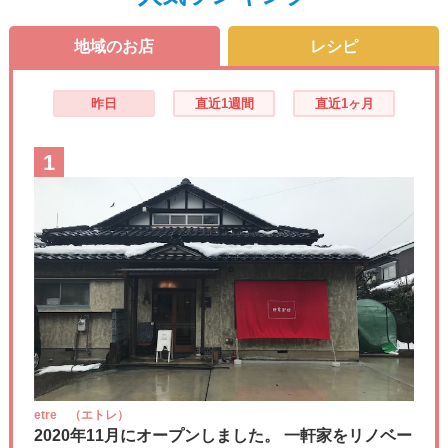
地域のお店
レシピ
昨日
直近1週間
直近1ヶ月
1
etre （エトレ）
2020年11月にオープンしました。 一軒家をリノベー