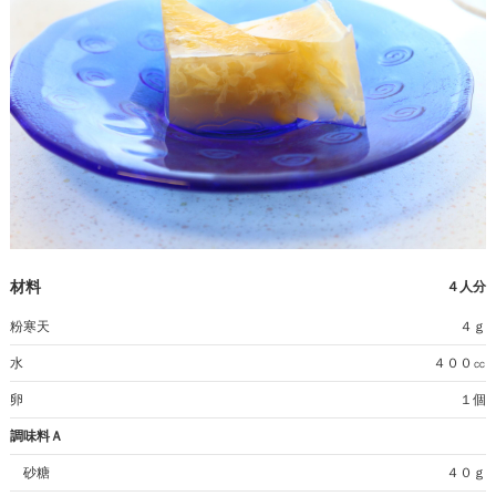
材料
４人分
粉寒天
４ｇ
水
４００㏄
卵
１個
調味料Ａ
砂糖
４０ｇ