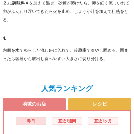
２.
に
調味料Ａ
を加えて混ぜ、砂糖が溶けたら、卵を細く流しいれて
卵がふんわり浮いてきたら火を止め、しょうが汁を加えて粗熱をと
る。
4.
内側を水でぬらした流し缶に入れて、冷蔵庫で冷やし固める。固ま
ったら容器から取出し食べやすい大きさに切り分ける。
人気ランキング
地域のお店
レシピ
昨日
直近1週間
直近1ヶ月