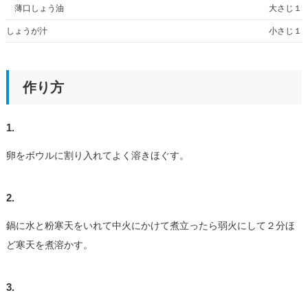
薄口しょう油
大さじ１
しょうが汁
小さじ１
作り方
1.
卵をボウルに割り入れてよく溶きほぐす。
2.
鍋に水と粉寒天をいれて中火にかけて煮立ったら弱火にして２分ほ
ど寒天を煮溶かす。
3.