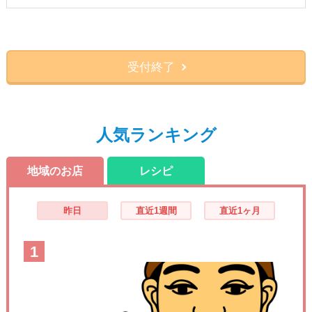
受付終了
人気ランキング
地域のお店
レシピ
昨日
直近1週間
直近1ヶ月
1