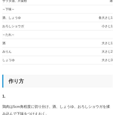
サラダ油、片栗粉
適
～下味～
酒、しょうゆ
各大さじ1
おろしショウガ
小さじ1
～たれ～
酒
大さじ1
みりん
大さじ2
しょうゆ
大さじ3
作り方
1.
鶏肉は5cm角程度に切り分け、酒、しょうゆ、おろしショウガを揉
み込んで下味をつけえおく。