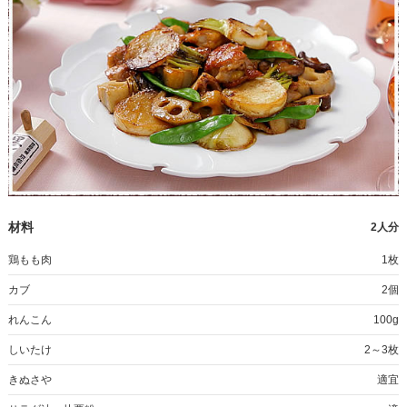
材料
2人分
鶏もも肉
1枚
カブ
2個
れんこん
100g
しいたけ
2～3枚
きぬさや
適宜