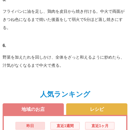
フライパンに油を足し、鶏肉を皮目から焼き付ける。中火で両面が
きつね色になるまで焼いた後蓋をして弱火で5分ほど蒸し焼きにす
る。
6.
野菜を加えたれを回しかけ、全体をざっと和えるように炒めたら、
汁気がなくなるまで中火で煮る。
人気ランキング
地域のお店
レシピ
昨日
直近1週間
直近1ヶ月