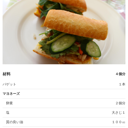
材料
４個分
バゲット
１本
マヨネーズ
卵黄
２個分
塩
大さじ１
質の良い油
１００㏄