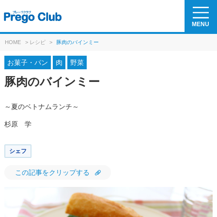
MENU
HOME
>
レシピ
>
豚肉のバインミー
お菓子・パン
肉
野菜
豚肉のバインミー
～夏のベトナムランチ～
杉原 学
シェフ
この記事をクリップする