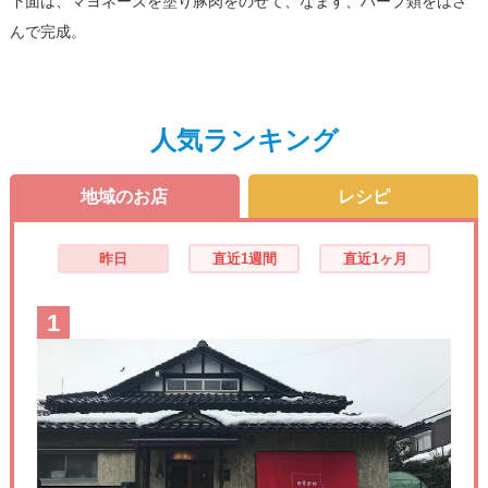
下面は、マヨネーズを塗り豚肉をのせて、なます、ハーブ類をはさ
んで完成。
人気ランキング
地域のお店
レシピ
昨日
直近1週間
直近1ヶ月
1