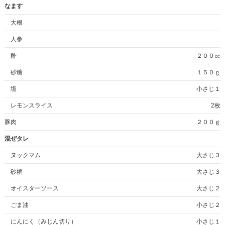
なます
大根
人参
酢
２００㏄
砂糖
１５０ｇ
塩
小さじ１
レモンスライス
2枚
豚肉
２００ｇ
混ぜタレ
ヌックマム
大さじ３
砂糖
大さじ３
オイスターソース
大さじ２
ごま油
小さじ２
にんにく（みじん切り）
小さじ１